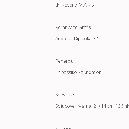
dr. Roveny, M.A.R.S.
Perancang Grafis
Andreas Dīpaloka, S.Sn.
Penerbit
Ehipassiko Foundation
Spesifikasi
Soft cover, warna, 21×14 cm, 136 h
Sinopsis