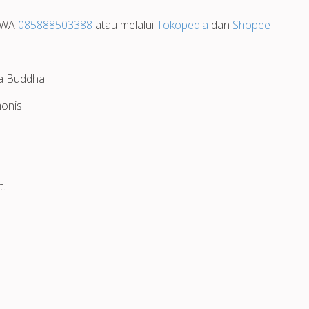
i WA
085888503388
atau melalui
Tokopedia
dan
Shopee
a Buddha
onis
t.