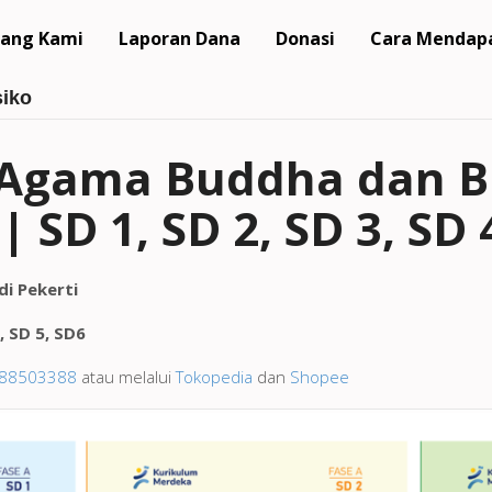
ang Kami
Laporan Dana
Donasi
Cara Mendap
siko
Agama Buddha dan Bu
 SD 1, SD 2, SD 3, SD 4
i Pekerti
, SD 5, SD6
88503388
atau melalui
Tokopedia
dan
Shopee