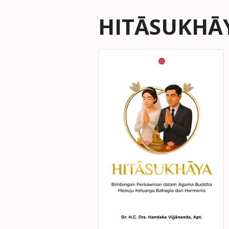
HITĀSUKHĀ