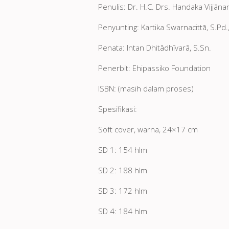
Penulis: Dr. H.C. Drs. Handaka Vijjāna
Penyunting: Kartika Swarnacittā, S.Pd.
Penata: Intan Dhitādhīvarā, S.Sn.
Penerbit: Ehipassiko Foundation
ISBN: (masih dalam proses)
Spesifikasi:
Soft cover, warna, 24×17 cm
SD 1: 154 hlm
SD 2: 188 hlm
SD 3: 172 hlm
SD 4: 184 hlm